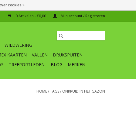
over cookies »
0 Artikelen - €0,00
Mijn account / Registreren
WILDWERING
MEX KAARTEN
VALLEN
DRUKSPUITEN
WS
TREEPORTLEDEN:
BLOG
MERKEN
HOME
/
TAGS
/
ONKRUID IN HET GAZON