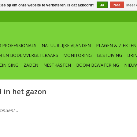
kies op om onze website te verbeteren. Is dat akkoord?
Ja
Nee
Meer 
 PROFESSIONALS
NATUURLIJKE VIJANDEN
PLAGEN & ZIEKTEN
N EN BODEMVERBETERAARS
MONITORING
BESTUIVING
BRI
EINIGING
ZADEN
NESTKASTEN
BOOM BEWATERING
NIEU
 in het gazon
onden!...