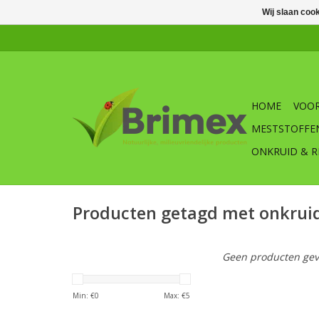
Wij slaan coo
HOME
VOOR
MESTSTOFFE
ONKRUID & R
Producten getagd met onkruid
Geen producten gev
Min: €
0
Max: €
5