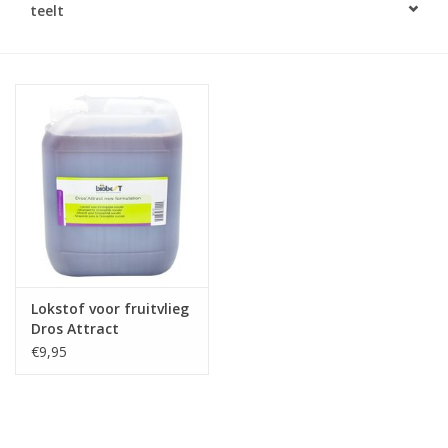
teelt
Monitoring
Bestuiving
Brimex kaarten
Vallen
Drukspuiten
Onkruid & Reiniging
Lokstof voor fruitvlieg
Dros Attract
Zaden
€9,95
Nestkasten