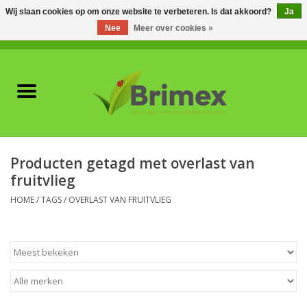
Wij slaan cookies op om onze website te verbeteren. Is dat akkoord?
Ja
Nee
Meer over cookies »
0 Artikelen - €0,00
Home
Voor professionals
Natuurlijke vijanden
Producten getagd met overlast van
fruitvlieg
Plagen & Ziekten
HOME
/
TAGS
/
OVERLAST VAN FRUITVLIEG
Wildwering
Meststoffen en
Bodemverbeteraars