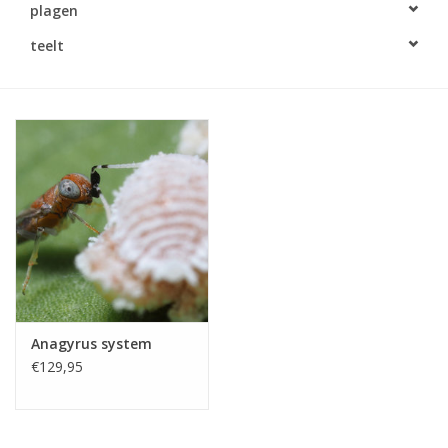
plagen
Monitoring
teelt
Bestuiving
Brimex kaarten
Vallen
Drukspuiten
Onkruid & Reiniging
Anagyrus system
Zaden
€129,95
Nestkasten