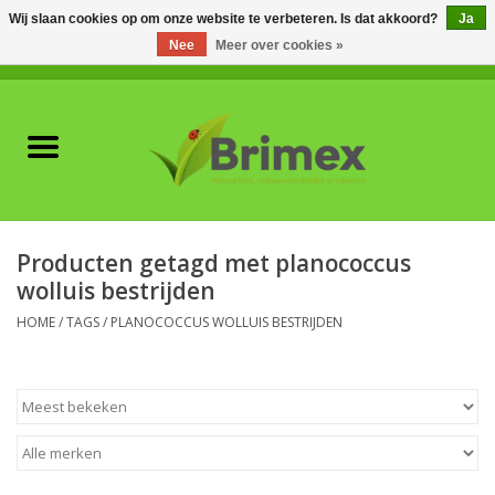
Wij slaan cookies op om onze website te verbeteren. Is dat akkoord?
Ja
Nee
Meer over cookies »
0 Artikelen - €0,00
Home
Voor professionals
Natuurlijke vijanden
Producten getagd met planococcus
wolluis bestrijden
Plagen & Ziekten
HOME
/
TAGS
/
PLANOCOCCUS WOLLUIS BESTRIJDEN
Wildwering
Meststoffen en
Bodemverbeteraars