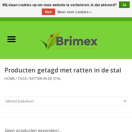
Wij slaan cookies op om onze website te verbeteren. Is dat akkoord?
Ja
Nee
Meer over cookies »
0 Artikelen - €0,00
Home
Voor professionals
Natuurlijke vijanden
Producten getagd met ratten in de stal
Plagen & Ziekten
HOME
/
TAGS
/
RATTEN IN DE STAL
Wildwering
Meststoffen en
Bodemverbeteraars
Geen producten gevonden!...