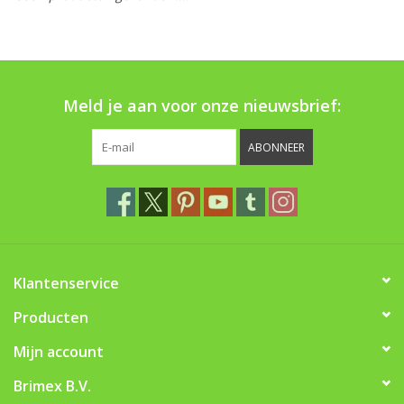
Monitoring
Bestuiving
Meld je aan voor onze nieuwsbrief:
Brimex kaarten
ABONNEER
Vallen
Drukspuiten
Onkruid & Reiniging
Klantenservice
Zaden
Producten
Mijn account
Nestkasten
Brimex B.V.