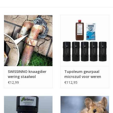
Monitoring
Bestuiving
Brimex kaarten
Vallen
Drukspuiten
SWISSINNO knaagdier
Tupoleum geurpaal
Onkruid & Reiniging
wering staalwol
microzuil voor weren
van muizen & ratten
€12,99
€112,95
Zaden
Nestkasten