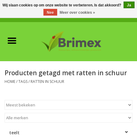
Wij slaan cookies op om onze website te verbeteren. Is dat akkoord?
Ja
Nee
Meer over cookies »
0 Artikelen - €0,00
Home
Voor professionals
Natuurlijke vijanden
Producten getagd met ratten in schuur
Plagen & Ziekten
HOME
/
TAGS
/
RATTEN IN SCHUUR
Wildwering
Meststoffen en
Bodemverbeteraars
teelt