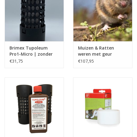
Boom bewatering
Nieuws
Treeportleden:
Brimex Tupoleum
Muizen & Ratten
Pro1-Micro | zonder
weren met geur
Blog
vloeistof
€31,75
€107,95
Merken