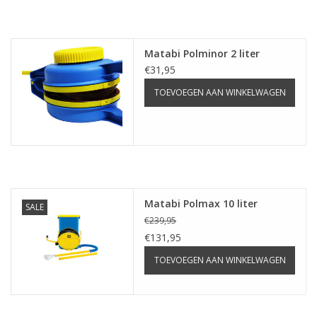
Monitoring
Bestuiving
Matabi Polminor 2 liter
€31,95
Brimex kaarten
TOEVOEGEN AAN WINKELWAGEN
Vallen
Drukspuiten
Matabi Polmax 10 liter
Onkruid & Reiniging
SALE
€239,95
€131,95
Zaden
TOEVOEGEN AAN WINKELWAGEN
Nestkasten