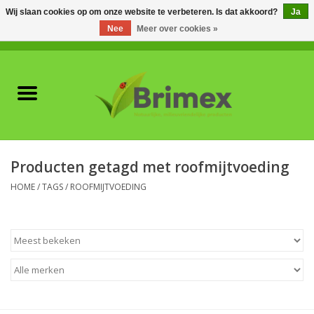
Wij slaan cookies op om onze website te verbeteren. Is dat akkoord?
Ja
Nee
Meer over cookies »
0 Artikelen - €0,00
Home
Voor professionals
Natuurlijke vijanden
Producten getagd met roofmijtvoeding
Plagen & Ziekten
HOME
/
TAGS
/
ROOFMIJTVOEDING
Wildwering
Meststoffen en
Bodemverbeteraars