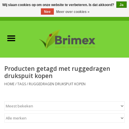
Wij slaan cookies op om onze website te verbeteren. Is dat akkoord?
Ja
Nee
Meer over cookies »
0 Artikelen - €0,00
Home
Voor professionals
Natuurlijke vijanden
Producten getagd met ruggedragen
drukspuit kopen
Plagen & Ziekten
HOME
/
TAGS
/
RUGGEDRAGEN DRUKSPUIT KOPEN
Wildwering
Meststoffen en
Bodemverbeteraars