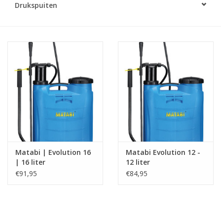
Drukspuiten
Monitoring
Bestuiving
Brimex kaarten
Vallen
Drukspuiten
Onkruid & Reiniging
Matabi | Evolution 16
Matabi Evolution 12 -
| 16 liter
12 liter
Zaden
€91,95
€84,95
Nestkasten