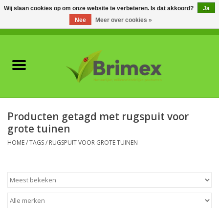
Wij slaan cookies op om onze website te verbeteren. Is dat akkoord?
Ja
Nee
Meer over cookies »
0 Artikelen - €0,00
Home
Voor professionals
Natuurlijke vijanden
Producten getagd met rugspuit voor
grote tuinen
Plagen & Ziekten
HOME
/
TAGS
/
RUGSPUIT VOOR GROTE TUINEN
Wildwering
Meststoffen en
Bodemverbeteraars