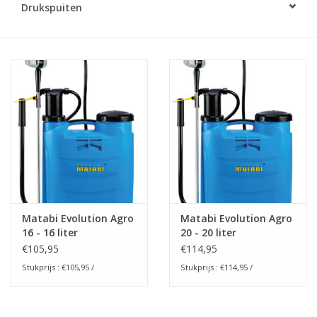
Drukspuiten
Monitoring
Bestuiving
Brimex kaarten
Vallen
Drukspuiten
Onkruid & Reiniging
Matabi Evolution Agro
Matabi Evolution Agro
16 - 16 liter
20 - 20 liter
Zaden
€105,95
€114,95
Stukprijs : €105,95 /
Stukprijs : €114,95 /
Nestkasten