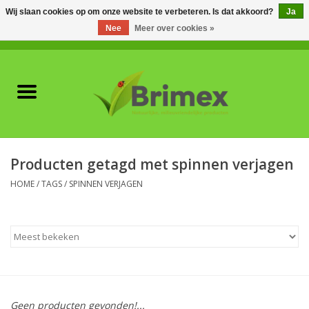
Wij slaan cookies op om onze website te verbeteren. Is dat akkoord?
Ja
Nee
Meer over cookies »
0 Artikelen - €0,00
Home
Voor professionals
Natuurlijke vijanden
Producten getagd met spinnen verjagen
Plagen & Ziekten
HOME
/
TAGS
/
SPINNEN VERJAGEN
Wildwering
Meststoffen en
Bodemverbeteraars
Geen producten gevonden!...