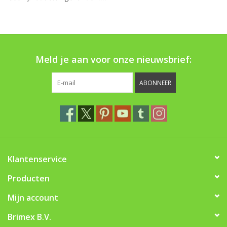
Monitoring
Bestuiving
Meld je aan voor onze nieuwsbrief:
Brimex kaarten
ABONNEER
Vallen
Drukspuiten
Onkruid & Reiniging
Klantenservice
Zaden
Producten
Mijn account
Nestkasten
Brimex B.V.