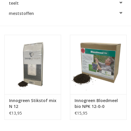
teelt
Monitoring
meststoffen
Bestuiving
Brimex kaarten
Vallen
Drukspuiten
Onkruid & Reiniging
Innogreen Stikstof mix
Innogreen Bloedmeel
Zaden
N 12
bio NPK 12-0-0
€13,95
€15,95
Nestkasten