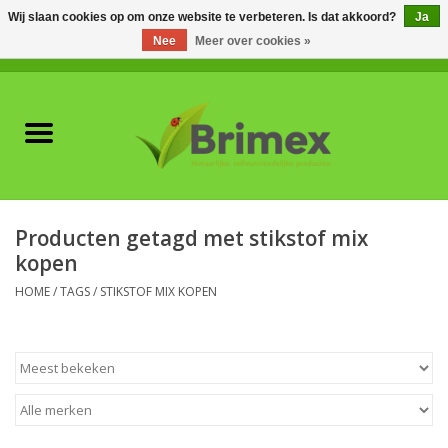
Wij slaan cookies op om onze website te verbeteren. Is dat akkoord?
Ja
Nee
Meer over cookies »
0 Artikelen - €0,00
Home
Voor professionals
Natuurlijke vijanden
Producten getagd met stikstof mix
kopen
Plagen & Ziekten
HOME
/
TAGS
/
STIKSTOF MIX KOPEN
Wildwering
Meststoffen en
Bodemverbeteraars