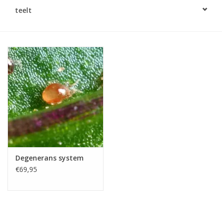
Monitoring
teelt
Bestuiving
Brimex kaarten
Vallen
Drukspuiten
Onkruid & Reiniging
Degenerans system
€69,95
Zaden
Nestkasten