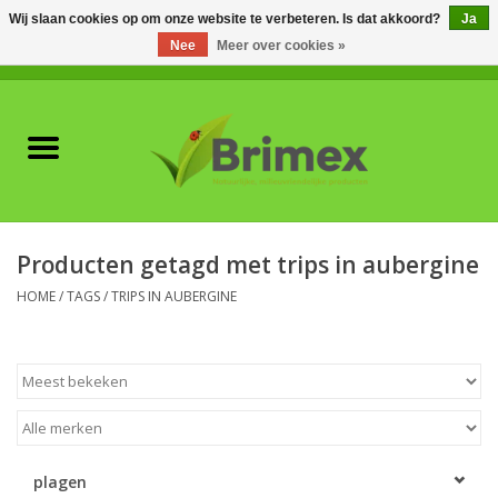
Wij slaan cookies op om onze website te verbeteren. Is dat akkoord?
Ja
Nee
Meer over cookies »
0 Artikelen - €0,00
Home
Voor professionals
Natuurlijke vijanden
Producten getagd met trips in aubergine
Plagen & Ziekten
HOME
/
TAGS
/
TRIPS IN AUBERGINE
Wildwering
Meststoffen en
Bodemverbeteraars
plagen