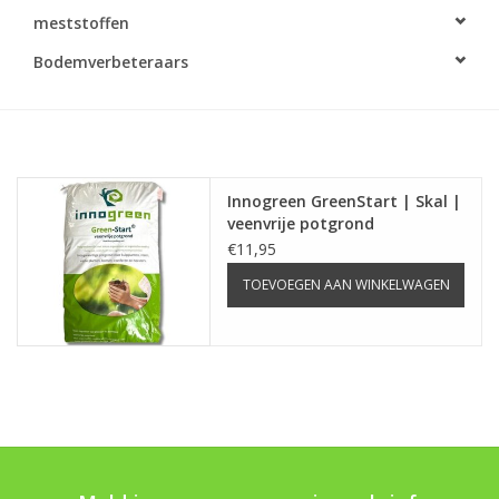
Monitoring
meststoffen
Bodemverbeteraars
Bestuiving
Brimex kaarten
Vallen
Innogreen GreenStart | Skal |
veenvrije potgrond
€11,95
Drukspuiten
TOEVOEGEN AAN WINKELWAGEN
Onkruid & Reiniging
Zaden
Nestkasten