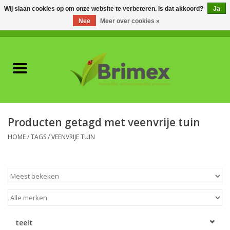
Wij slaan cookies op om onze website te verbeteren. Is dat akkoord?
Ja
Nee
Meer over cookies »
0 Artikelen - €0,00
Home
Voor professionals
Natuurlijke vijanden
Producten getagd met veenvrije tuin
Plagen & Ziekten
HOME
/
TAGS
/
VEENVRIJE TUIN
Wildwering
Meststoffen en
Bodemverbeteraars
teelt