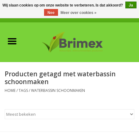
Wij slaan cookies op om onze website te verbeteren. Is dat akkoord?
Ja
Nee
Meer over cookies »
0 Artikelen - €0,00
Home
Voor professionals
Natuurlijke vijanden
Producten getagd met waterbassin
schoonmaken
Plagen & Ziekten
HOME
/
TAGS
/
WATERBASSIN SCHOONMAKEN
Wildwering
Meststoffen en
Bodemverbeteraars