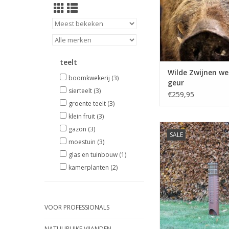
1.500 ml Tupoleum
TOEVOEGEN AAN WI
teelt
Wilde Zwijnen w
boomkwekerij
(3)
geur
sierteelt
(3)
€259,95
groente teelt
(3)
klein fruit
(3)
Refurbished Brimex
gazon
(3)
SALE
Dominion1 geurpaal
moestuin
(3)
beschermen / weren
glas en tuinbouw
(1)
wild o.a. wilde zwijn
kamerplanten
(2)
bevers en koni
VOOR PROFESSIONALS
NATUURLIJKE VIJANDEN