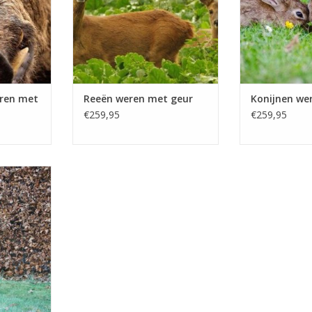
 PROTECT
incl. 1.5 l
NKELWAGEN
TOEVOEGEN AA
eren met
Reeën weren met geur
Konijnen we
€259,95
€259,95
 Tupoleum
 voor het
 van groot
en, reeën,
jnen.