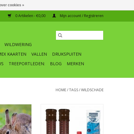
over cookies »
0 Artikelen - €0,00
Mijn account / Registreren
WILDWERING
MEX KAARTEN
VALLEN
DRUKSPUITEN
WS
TREEPORTLEDEN:
BLOG
MERKEN
HOME
/
TAGS
/
WILDSCHADE
 voor het weren
Brimex Tupoleum Dominion1
zwijnen, reeën en
geurpalen set voor het weren van
jnen.
groot wild o.a. wilde zwijnen,
x 66 cm (diameter
reeën en konijnen.
ngte)