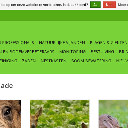
kies op om onze website te verbeteren. Is dat akkoord?
Ja
Nee
Meer 
 PROFESSIONALS
NATUURLIJKE VIJANDEN
PLAGEN & ZIEKTEN
N EN BODEMVERBETERAARS
MONITORING
BESTUIVING
BRI
EINIGING
ZADEN
NESTKASTEN
BOOM BEWATERING
NIEU
hade
Dominion
Reeen weren langs wegen, uit
Tupoleum zuil
 weren van
percelen en tuinen
van o.a. wilde 
en
koni
TOEVOEGEN AAN WINKELWAGEN
upoleum
2 stuks zuil 10 
6 cm incl.
x le