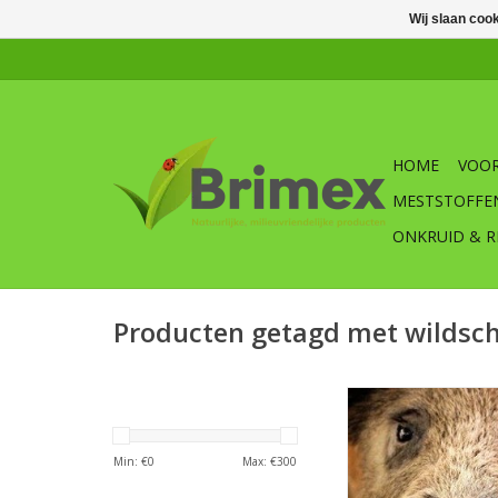
Wij slaan coo
HOME
VOOR
MESTSTOFFE
ONKRUID & R
Producten getagd met wildsc
Tupoleum-Brimex 
geurpaalset voor het
wilde zwijn
Min: €
0
Max: €
300
2 stuks Brimex-T
Dominion zuil 10 x 6