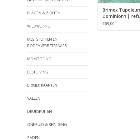
Brimex Tupoleu
PLAGEN & ZIEKTEN
Dominion1 | ref
| niet meer besc
€69,00
WILDWERING
MESTSTOFFEN EN
BODEMVERBETERAARS
MONITORING
BESTUIVING
BRIMEX KAARTEN
VALLEN
DRUKSPUITEN
ONKRUID & REINIGING
ZADEN