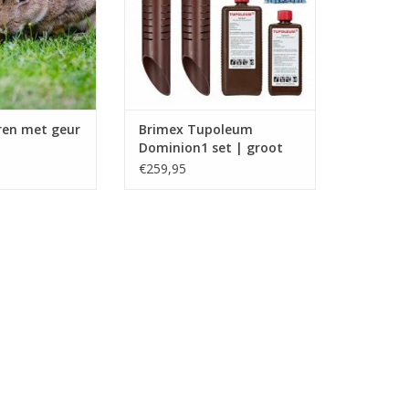
TOEVOEGEN AAN WINKELWAGEN
iter Tupoleum
N WINKELWAGEN
ren met geur
Brimex Tupoleum
Dominion1 set | groot
wild
€259,95