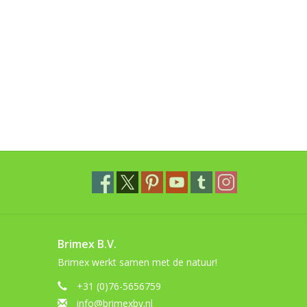
Brimex B.V.
Brimex werkt samen met de natuur!
+31 (0)76-5656759
info@brimexbv.nl