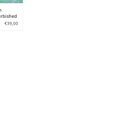
m
urbished
hikbaar
€39,00