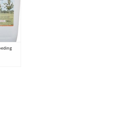
t wordt ook
nazorg na
jecten.
NKELWAGEN
oeding