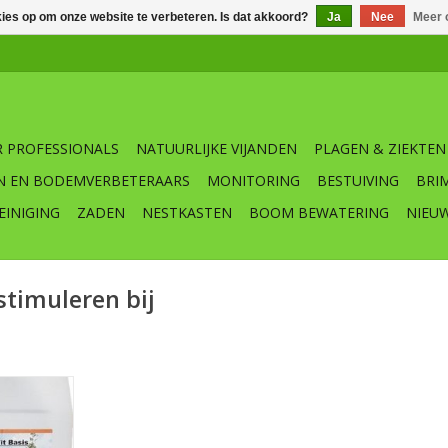
kies op om onze website te verbeteren. Is dat akkoord?
Ja
Nee
Meer 
 PROFESSIONALS
NATUURLIJKE VIJANDEN
PLAGEN & ZIEKTEN
N EN BODEMVERBETERAARS
MONITORING
BESTUIVING
BRI
EINIGING
ZADEN
NESTKASTEN
BOOM BEWATERING
NIEU
timuleren bij
ing is dé
oor bomen.
of boost bij
een slechte