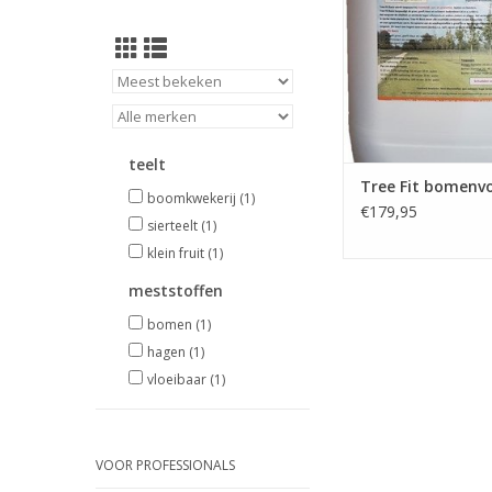
standplaats. Tree Fi
veel toegepast bij 
boomaanplant pro
TOEVOEGEN AAN WI
teelt
Tree Fit bomenv
boomkwekerij
(1)
€179,95
sierteelt
(1)
klein fruit
(1)
meststoffen
bomen
(1)
hagen
(1)
vloeibaar
(1)
VOOR PROFESSIONALS