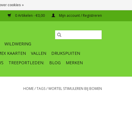
over cookies »
0 Artikelen - €0,00
Mijn account / Registreren
WILDWERING
MEX KAARTEN
VALLEN
DRUKSPUITEN
WS
TREEPORTLEDEN:
BLOG
MERKEN
HOME
/
TAGS
/
WORTEL STIMULEREN BIJ BOMEN