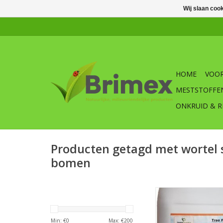
Wij slaan coo
HOME
VOOR
MESTSTOFFE
ONKRUID & R
Producten getagd met wortel s
bomen
Tree Fit bomenvoed
vloeibare meststof v
Voor een ideale start 
Min: €
0
Max: €
200
bomen die groeien in 