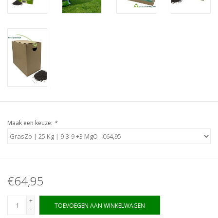
Boom bewatering
Nieuws
Treeportleden:
Blog
Merken
Maak een keuze:
*
€64,95
+
TOEVOEGEN AAN WINKELWAGEN
-