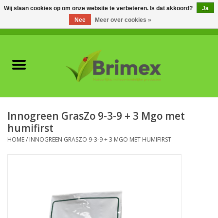
Wij slaan cookies op om onze website te verbeteren. Is dat akkoord?
Ja
Nee
Meer over cookies »
0 Artikelen - €0,00
Home
Voor professionals
Natuurlijke vijanden
Innogreen GrasZo 9-3-9 + 3 Mgo met
humifirst
Plagen & Ziekten
HOME
/
INNOGREEN GRASZO 9-3-9 + 3 MGO MET HUMIFIRST
Wildwering
Meststoffen en
Bodemverbeteraars