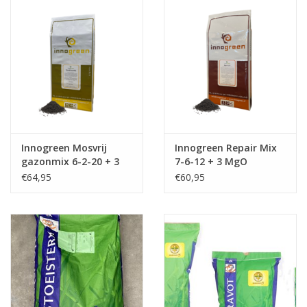
Innogreen Mosvrij
Innogreen Repair Mix
gazonmix 6-2-20 + 3
7-6-12 + 3 MgO
Mgo
€64,95
€60,95