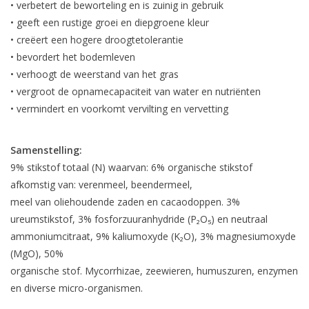
• verbetert de beworteling en is zuinig in gebruik
• geeft een rustige groei en diepgroene kleur
• creëert een hogere droogtetolerantie
• bevordert het bodemleven
• verhoogt de weerstand van het gras
• vergroot de opnamecapaciteit van water en nutriënten
• vermindert en voorkomt vervilting en vervetting
Samenstelling:
9% stikstof totaal (N) waarvan: 6% organische stikstof
afkomstig van: verenmeel, beendermeel,
meel van oliehoudende zaden en cacaodoppen. 3%
ureumstikstof, 3% fosforzuuranhydride (P₂O₅) en neutraal
ammoniumcitraat, 9% kaliumoxyde (K₂O), 3% magnesiumoxyde
(MgO), 50%
organische stof. Mycorrhizae, zeewieren, humuszuren, enzymen
en diverse micro-organismen.