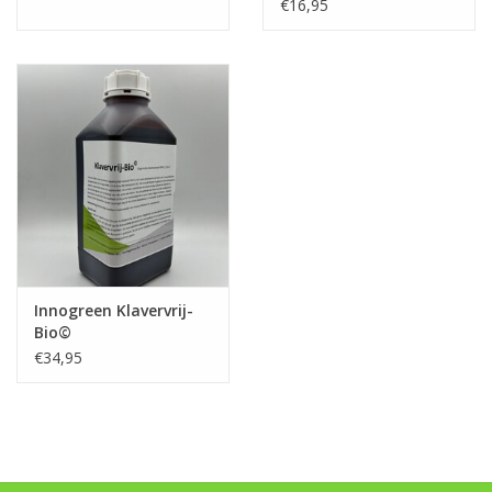
+ 3 Mgo
€16,95
Innogreen Klavervrij-
Bio©
€34,95