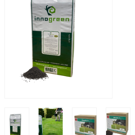
Monitoring
Bestuiving
Brimex kaarten
Vallen
Drukspuiten
Onkruid & Reiniging
Zaden
Nestkasten