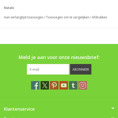
Boom bewatering
Matabi
Aan verlanglijst toevoegen
/
Toevoegen om te vergelijken
/
Afdrukken
Nieuws
Treeportleden:
Blog
Meld je aan voor onze nieuwsbrief:
Merken
ABONNEER
Klantenservice