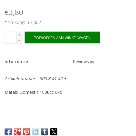
Monitoring
€3,80
Bestuiving
* Stukprijs: €3,80 /
+
Brimex kaarten
TOEVOEGEN AAN WINKELWAGEN
-
Vallen
Informatie
Reviews
(0)
Drukspuiten
Artikelnummer:
800.8.41.42.5
Onkruid & Reiniging
Matabi Domestic 1000cc Eko
Zaden
Nestkasten