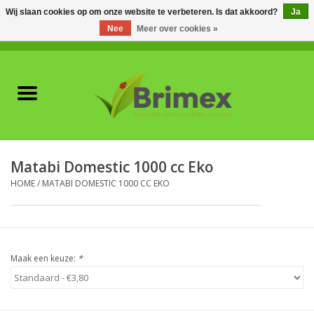
Wij slaan cookies op om onze website te verbeteren. Is dat akkoord?
Ja
Nee
Meer over cookies »
0 Artikelen - €0,00
Home
Voor professionals
Natuurlijke vijanden
Matabi Domestic 1000 cc Eko
HOME
/
MATABI DOMESTIC 1000 CC EKO
Plagen & Ziekten
Wildwering
Maak een keuze:
*
Meststoffen en
Bodemverbeteraars