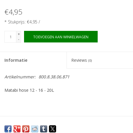
Monitoring
€4,95
Bestuiving
* Stukprijs: €4,95 /
+
Brimex kaarten
TOEVOEGEN AAN WINKELWAGEN
-
Vallen
Informatie
Reviews
(0)
Drukspuiten
Artikelnummer:
800.8.38.06.871
Onkruid & Reiniging
Matabi hose 12 - 16 - 20L
Zaden
Nestkasten