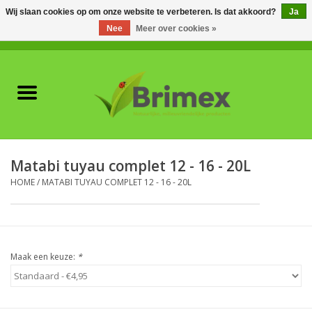
Wij slaan cookies op om onze website te verbeteren. Is dat akkoord?
Ja
Nee
Meer over cookies »
0 Artikelen - €0,00
Home
Voor professionals
Natuurlijke vijanden
Matabi tuyau complet 12 - 16 - 20L
HOME
/
MATABI TUYAU COMPLET 12 - 16 - 20L
Plagen & Ziekten
Wildwering
Maak een keuze:
*
Meststoffen en
Bodemverbeteraars