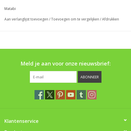
Boom bewatering
Matabi
Aan verlanglijst toevoegen
/
Toevoegen om te vergelijken
/
Afdrukken
Nieuws
Treeportleden:
Blog
Meld je aan voor onze nieuwsbrief:
Merken
ABONNEER
Klantenservice