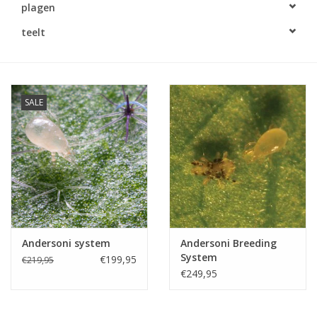
plagen
Monitoring
teelt
Bestuiving
Brimex kaarten
SALE
Vallen
Drukspuiten
Onkruid & Reiniging
Andersoni system
Andersoni Breeding
Zaden
System
€199,95
€219,95
€249,95
Nestkasten