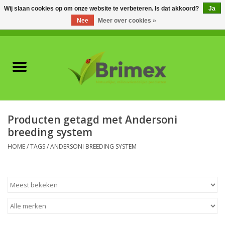
Wij slaan cookies op om onze website te verbeteren. Is dat akkoord?
Ja
Nee
Meer over cookies »
0 Artikelen - €0,00
Home
Voor professionals
Natuurlijke vijanden
Producten getagd met Andersoni
breeding system
Plagen & Ziekten
HOME
/
TAGS
/
ANDERSONI BREEDING SYSTEM
Wildwering
Meststoffen en
Bodemverbeteraars