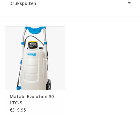
Drukspuiten
Monitoring
Bestuiving
Brimex kaarten
Vallen
Drukspuiten
Onkruid & Reiniging
Matabi Evolution 30
LTC-S
Zaden
€319,95
Nestkasten