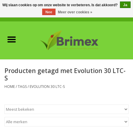
Wij slaan cookies op om onze website te verbeteren. Is dat akkoord?
Ja
Nee
Meer over cookies »
0 Artikelen - €0,00
Home
Voor professionals
Natuurlijke vijanden
Producten getagd met Evolution 30 LTC-
S
Plagen & Ziekten
HOME
/
TAGS
/
EVOLUTION 30 LTC-S
Wildwering
Meststoffen en
Bodemverbeteraars