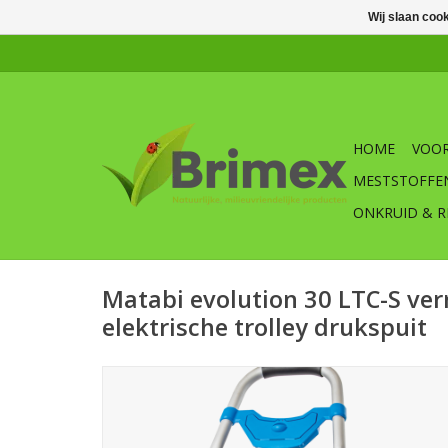
Wij slaan coo
HOME
VOOR
MESTSTOFFE
ONKRUID & R
Matabi evolution 30 LTC-S ver
elektrische trolley drukspuit