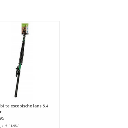
atabi telescopische lans voor
reiniging of moeilijk bereikbare
plaatsen.
 unieke en gebruiksvriendelijke
uitkomst.
Leverbaar in 5.4 meter
Ook leverbaar in 3.2 meter
EVOEGEN AAN WINKELWAGEN
i telescopische lans 5.4
r
95
js : €111,95 /