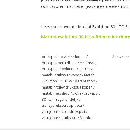
ooit tevoren met deze geavanceerde elektrisch
Lees meer over de Matabi Evolution 30 LTC-S i
Matabi-evolution-30-ltc-s-Brimex-brochure
drukspuit op wielen kopen
/
Aan verlan
drukspuit verrijdbaar
/
elektrische
drukspuit
/
Evolution 30 LTC-S
/
matabi drukspuit kopen
/
Matabi
Evolution 30 LTC-S
/
Matabi shop
/
matabi trolley drukspuit kopen
/
matabi webshop
/
trolley drukspuit
30 liter - rugvriendelijk
/
trolleydrukspuit op accu
/
verrijdbare accu drukspuit
/
verrijdbare drukspuit
/
Matabi