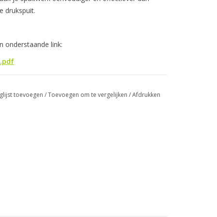
e drukspuit.
n onderstaande link:
.pdf
glijst toevoegen
/
Toevoegen om te vergelijken
/
Afdrukken