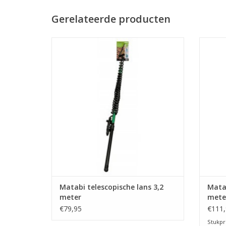
Gerelateerde producten
Matabi telescopische lans voor
M
dakreiniging of moeilijk bereikbare
dak
plaatsen.
Een unieke en gebruiksvriendelijke
Een
uitkomst.
Leverbaar in 3.2 meter (1.2-2.3-3.2)
Ook leverbaar in 5.4 meter
TOEVOEGEN AAN WINKELWAGEN
TO
Matabi telescopische lans 3,2
Matab
meter
mete
€79,95
€111,
Stukpri