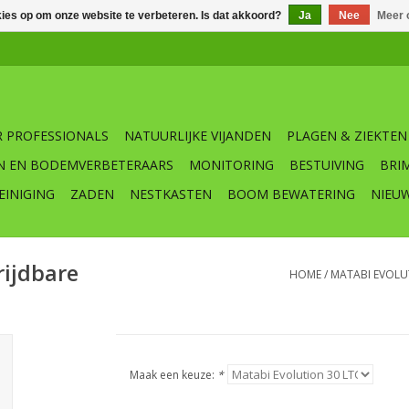
kies op om onze website te verbeteren. Is dat akkoord?
Ja
Nee
Meer 
 PROFESSIONALS
NATUURLIJKE VIJANDEN
PLAGEN & ZIEKTEN
N EN BODEMVERBETERAARS
MONITORING
BESTUIVING
BRI
EINIGING
ZADEN
NESTKASTEN
BOOM BEWATERING
NIEU
rijdbare
HOME
/
MATABI EVOLUT
Maak een keuze:
*