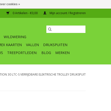
over cookies »
0 Artikelen - €0,00
Mijn account / Registreren
WILDWERING
MEX KAARTEN
VALLEN
DRUKSPUITEN
WS
TREEPORTLEDEN:
BLOG
MERKEN
ION 30 LTC-S VERRIJDBARE ELEKTRISCHE TROLLEY DRUKSPUIT