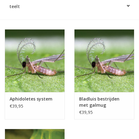
Monitoring
teelt
Bestuiving
Brimex kaarten
Vallen
Drukspuiten
Onkruid & Reiniging
Aphidoletes system
Bladluis bestrijden
met galmug
€39,95
Zaden
€39,95
Nestkasten