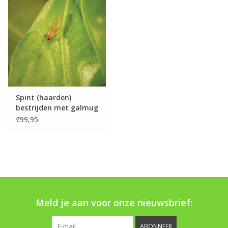
Boom bewatering
Nieuws
Treeportleden:
Blog
Spint (haarden)
bestrijden met galmug
Feltiella
Merken
€99,95
Meld je aan voor onze nieuwsbrief:
ABONNEER