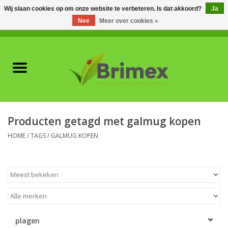
Wij slaan cookies op om onze website te verbeteren. Is dat akkoord?
Ja
Nee
Meer over cookies »
0 Artikelen - €0,00
Home
Voor professionals
Natuurlijke vijanden
Producten getagd met galmug kopen
Plagen & Ziekten
HOME
/
TAGS
/
GALMUG KOPEN
Wildwering
Meststoffen en
Bodemverbeteraars
plagen