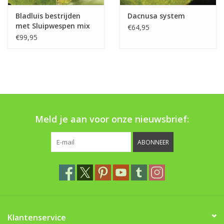
Bladluis bestrijden
Dacnusa system
met Sluipwespen mix
€64,95
Aphi-Mix
€99,95
Meld je aan voor onze nieuwsbrief:
ABONNEER
Klantenservice