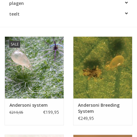
plagen
Monitoring
teelt
Bestuiving
Brimex kaarten
SALE
Vallen
Drukspuiten
Onkruid & Reiniging
Andersoni system
Andersoni Breeding
Zaden
System
€199,95
€219,95
€249,95
Nestkasten