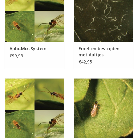
Aphi-Mix-System
Emelten bestrijden
met Aaltjes
€99,95
€42,95