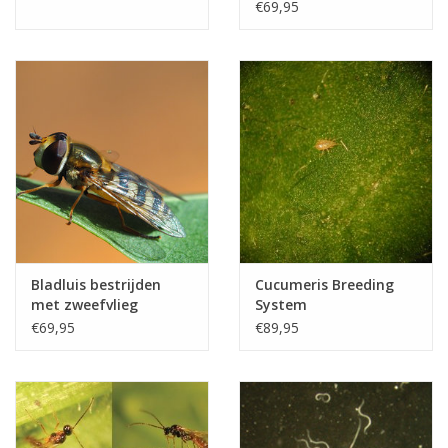
Sphaerophoria
€69,95
Bladluis bestrijden
Cucumeris Breeding
met zweefvlieg
System
Eupeodes
€69,95
€89,95