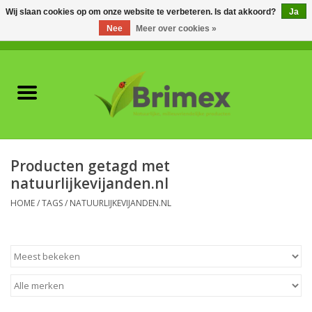
Wij slaan cookies op om onze website te verbeteren. Is dat akkoord?
Ja
Nee
Meer over cookies »
0 Artikelen - €0,00
Home
Voor professionals
Natuurlijke vijanden
Producten getagd met
natuurlijkevijanden.nl
Plagen & Ziekten
HOME
/
TAGS
/
NATUURLIJKEVIJANDEN.NL
Wildwering
Meststoffen en
Bodemverbeteraars