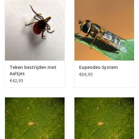
Boom bewatering
Nieuws
Treeportleden:
Blog
Teken bestrijden met
Eupeodes-System
Merken
Aaltjes
€69,95
€42,95