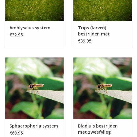
Amblyseius system
Trips (larven)
bestrijden met
€32,95
roofmijt Brimex ABS
€89,95
System
Sphaerophoria system
Bladluis bestrijden
met zweefvlieg
€69,95